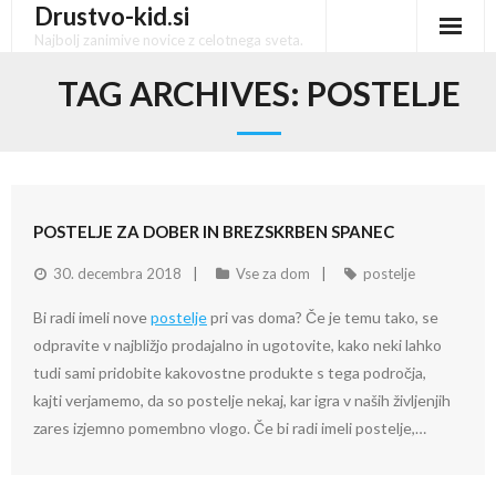
Drustvo-kid.si
Skip
to
Najbolj zanimive novice z celotnega sveta.
content
TAG ARCHIVES:
POSTELJE
POSTELJE ZA DOBER IN BREZSKRBEN SPANEC
30. decembra 2018
Vse za dom
postelje
Bi radi imeli nove
postelje
pri vas doma? Če je temu tako, se
odpravite v najbližjo prodajalno in ugotovite, kako neki lahko
tudi sami pridobite kakovostne produkte s tega področja,
kajti verjamemo, da so postelje nekaj, kar igra v naših življenjih
zares izjemno pomembno vlogo. Če bi radi imeli postelje,…