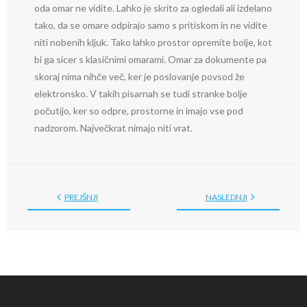
oda omar ne vidite. Lahko je skrito za ogledali ali izdelano
tako, da se omare odpirajo samo s pritiskom in ne vidite
niti nobenih kljuk. Tako lahko prostor opremite bolje, kot
bi ga sicer s klasičnimi omarami. Omar za dokumente pa
skoraj nima nihče več, ker je poslovanje povsod že
elektronsko. V takih pisarnah se tudi stranke bolje
počutijo, ker so odpre, prostorne in imajo vse pod
nadzorom. Največkrat nimajo niti vrat.
PREJŠNJI
NASLEDNJI