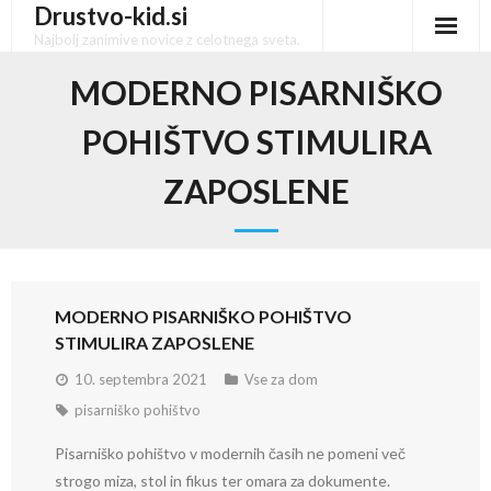
Drustvo-kid.si
Skip
to
Najbolj zanimive novice z celotnega sveta.
content
MODERNO PISARNIŠKO
POHIŠTVO STIMULIRA
ZAPOSLENE
MODERNO PISARNIŠKO POHIŠTVO
STIMULIRA ZAPOSLENE
10. septembra 2021
Vse za dom
pisarniško pohištvo
Pisarniško pohištvo v modernih časih ne pomeni več
strogo miza, stol in fikus ter omara za dokumente.