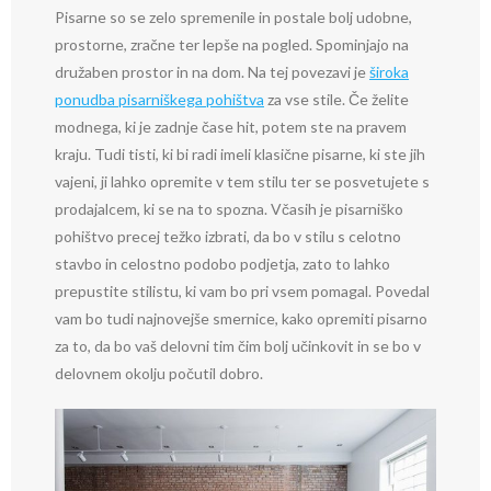
Pisarne so se zelo spremenile in postale bolj udobne,
prostorne, zračne ter lepše na pogled. Spominjajo na
družaben prostor in na dom. Na tej povezavi je
široka
ponudba pisarniškega pohištva
za vse stile. Če želite
modnega, ki je zadnje čase hit, potem ste na pravem
kraju. Tudi tisti, ki bi radi imeli klasične pisarne, ki ste jih
vajeni, ji lahko opremite v tem stilu ter se posvetujete s
prodajalcem, ki se na to spozna. Včasih je pisarniško
pohištvo precej težko izbrati, da bo v stilu s celotno
stavbo in celostno podobo podjetja, zato to lahko
prepustite stilistu, ki vam bo pri vsem pomagal. Povedal
vam bo tudi najnovejše smernice, kako opremiti pisarno
za to, da bo vaš delovni tim čim bolj učinkovit in se bo v
delovnem okolju počutil dobro.