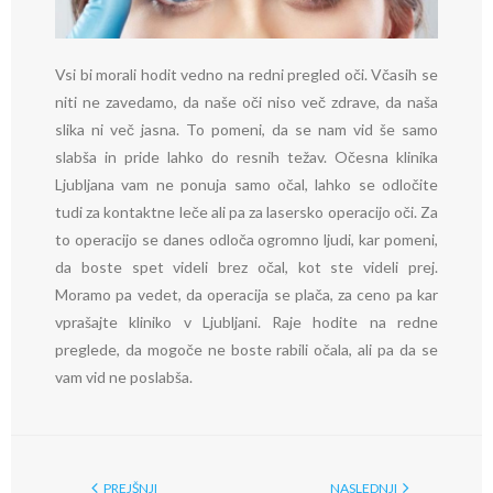
Vsi bi morali hodit vedno na redni pregled oči. Včasih se
niti ne zavedamo, da naše oči niso več zdrave, da naša
slika ni več jasna. To pomeni, da se nam vid še samo
slabša in pride lahko do resnih težav. Očesna klinika
Ljubljana vam ne ponuja samo očal, lahko se odločite
tudi za kontaktne leče ali pa za lasersko operacijo oči. Za
to operacijo se danes odloča ogromno ljudi, kar pomeni,
da boste spet videli brez očal, kot ste videli prej.
Moramo pa vedet, da operacija se plača, za ceno pa kar
vprašajte kliniko v Ljubljani. Raje hodite na redne
preglede, da mogoče ne boste rabili očala, ali pa da se
vam vid ne poslabša.
PREJŠNJI
NASLEDNJI