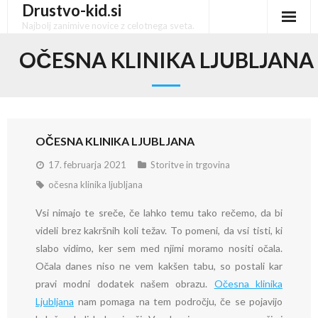
Drustvo-kid.si
Skip
to
Najbolj zanimive novice z celotnega sveta.
content
OČESNA KLINIKA LJUBLJANA
OČESNA KLINIKA LJUBLJANA
17. februarja 2021
Storitve in trgovina
očesna klinika ljubljana
Vsi nimajo te sreče, če lahko temu tako rečemo, da bi
videli brez kakršnih koli težav. To pomeni, da vsi tisti, ki
slabo vidimo, ker sem med njimi moramo nositi očala.
Očala danes niso ne vem kakšen tabu, so postali kar
pravi modni dodatek našem obrazu.
Očesna klinika
Ljubljana
nam pomaga na tem področju, če se pojavijo