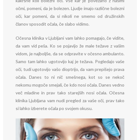
kakršne koli bolezni oči. Vse kar je povezano z našimi
očmi, pomeni, da je bolezen. Ljudje imajo različne bolezni
oči, kar pomeni, da si nikoli ne smemo od družinskih
članov sposodit očala, če slabo vidimo.
Očesna klinika v Ljubljani vam lahko pomagajo, če vidite,
da vam vid peša. Ko se pojavijo že male težave z vašim
vidom, je najboljše, da se odpravite v očesno ambulanto.
Samo tam lahko ugotovijo kaj je težava. Pogledajo vaše
oči, tudi ugotovijo vašo dioptrijo, da vam prepišejo prava
očala. Danes to ni nič smešnega, kot so se nekoč
nekomu mogoče smejali, če kdo nosi očala. Danes vedno
več mladine in prav tako starejših nosi očala. Očesna
klinika Ljubljana vam nudi pregled za vaše oči, prav tako
si lahko izberete očala po svojem okusu.